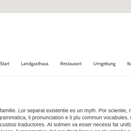
Start
Landgasthaus
Restaurant
Umgebung
K
ilie. Lor separat existentie es un myth. Por scientie, m
i grammatica, li pronunciation e li plu commun vocabules.
 custosi traductores. At solmen va esser necessi far uni