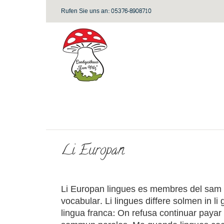
Zum
Rufen Sie uns an: 05376-8908710
Inhalt
springen
Li Europan
Li Europan lingues es membres del sam fam
vocabular. Li lingues differe solmen in l
lingua franca: On refusa continuar payar